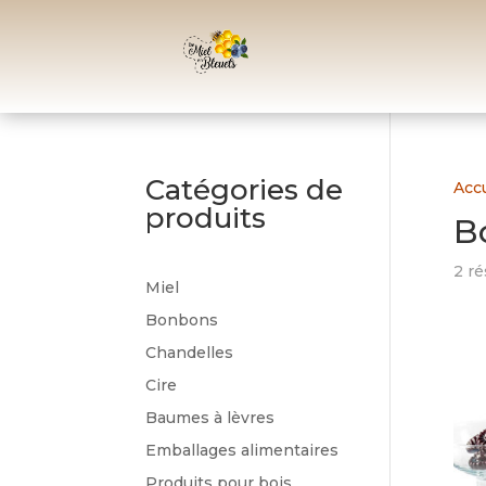
Catégories de
Accu
produits
B
2 ré
Miel
Bonbons
Chandelles
Cire
Baumes à lèvres
Emballages alimentaires
Produits pour bois