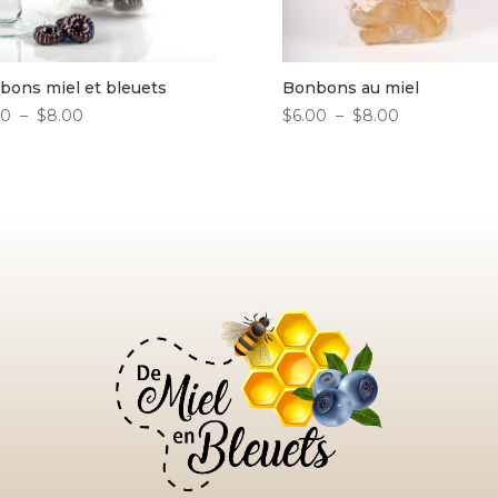
bons miel et bleuets
Bonbons au miel
Plage
Plage
00
–
$
8.00
$
6.00
–
$
8.00
de
de
prix :
prix :
$6.00
$6.00
à
à
$8.00
$8.00