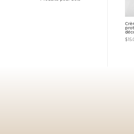
Crè
prot
déc
$
15