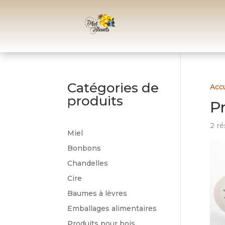
Catégories de
Accu
produits
P
2 ré
Miel
Bonbons
Chandelles
Cire
Baumes à lèvres
Emballages alimentaires
Produits pour bois