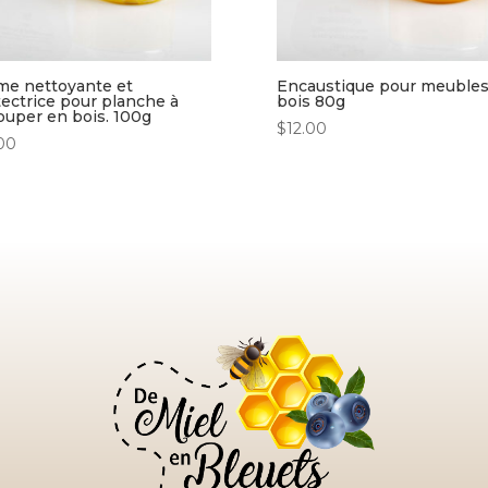
me nettoyante et
Encaustique pour meubles
ectrice pour planche à
bois 80g
ouper en bois. 100g
$
12.00
.00