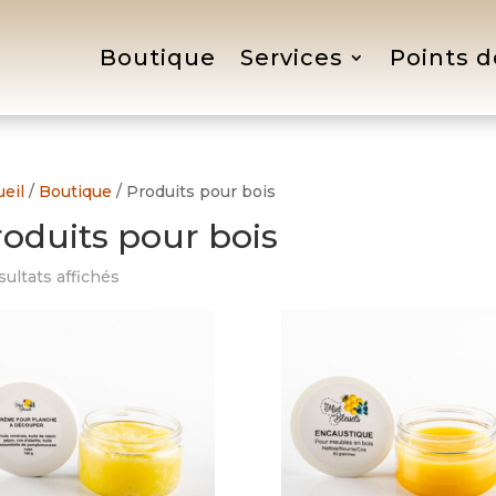
Boutique
Services
Points d
eil
/
Boutique
/ Produits pour bois
roduits pour bois
Trié
sultats affichés
du
plus
récent
au
plus
ancien