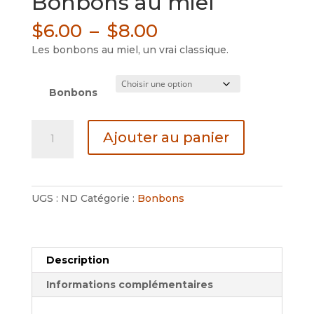
Bonbons au miel
Plage
$
6.00
–
$
8.00
de
Les bonbons au miel, un vrai classique.
prix :
$6.00
à
Bonbons
$8.00
quantité
Ajouter au panier
de
Bonbons
au
miel
UGS :
ND
Catégorie :
Bonbons
Description
Informations complémentaires