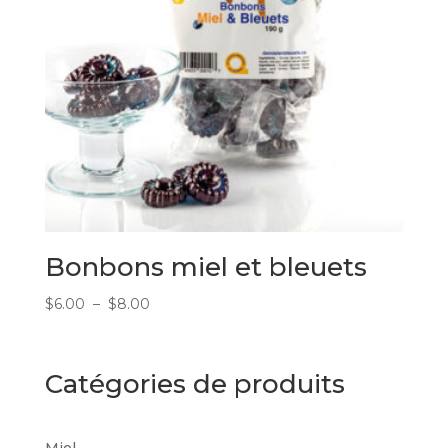
Bonbons miel et bleuets
Plage
$
6.00
–
$
8.00
de
prix :
$6.00
Catégories de produits
à
$8.00
Miel